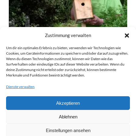
Zustimmung verwalten
Um dir ein optimales Erlebnis zu bieten, verwenden wir Technologien wie
Cookies, um Geräteinformationen zu speichern und/oder darauf zuzugreifen.
DIESER MANN WILL 1.000
Wenn du diesen Technologien zustimmst, können wir Daten wie das
Surfverhalten oder eindeutige IDs auf dieser Website verarbeiten. Wenn du
NISTKÄSTEN FÜR DRESDEN BAUEN
deine Zustimmung nicht erteilst oder zurückziehst, können bestimmte
Merkmale und Funktionen beeinträchtigt werden.
06 Mai 2023
Erschienen: 06.05.2023, 15:00 auf saechsische.deAutor/-
Dienste verwalten
in: Kay Haufe Dresden. Wenn es gut läuft, schafft Jan-Eric
Dreßler einen Nistkasten in einer halben Stunde. Das
Akzeptieren
sibirische Lärchenholz...
Ablehnen
READ MORE
Einstellungen ansehen