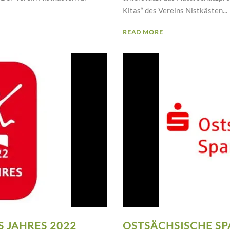
Kitas“ des Vereins Nistkästen...
READ MORE
 JAHRES 2022
OSTSÄCHSISCHE S