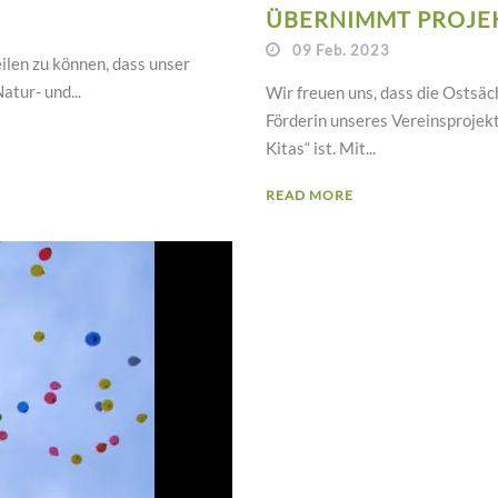
ÜBERNIMMT PROJ
09 Feb. 2023
ilen zu können, dass unser
atur- und...
Wir freuen uns, dass die Ostsäc
Förderin unseres Vereinsprojek
Kitas“ ist. Mit...
READ MORE