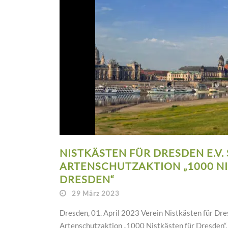
NISTKÄSTEN FÜR DRESDEN E.V.
ARTENSCHUTZAKTION „1000 N
DRESDEN“
29 März 2023
Dresden, 01. April 2023 Verein Nistkästen für Dres
Artenschutzaktion „1000 Nistkästen für Dresden“.