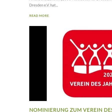
Dresden e.V. hat...
READ MORE
NOMINIERUNG ZUM VEREIN DES