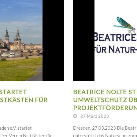
 STARTET
BEATRICE NOLTE S
ISTKÄSTEN FÜR
UMWELTSCHUTZ Ü
PROJEKTFÖRDERU
27 März 2023
den e.V. startet
Dresden, 27.03.2023 Die Beatri
 Der Verein Nistkästen für
unterstützt das Naturschutzpro