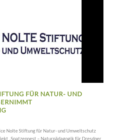
TIFTUNG FÜR NATUR- UND
BERNIMMT
NG
ce Nolte Stiftung für Natur- und Umweltschutz
jekt „Spatzennest – Naturpädagogik für Dresdner