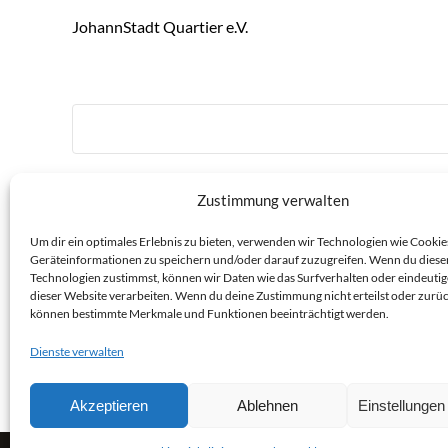
JohannStadt Quartier e.V.
Zustimmung verwalten
Zum Kalender hinzufügen
Um dir ein optimales Erlebnis zu bieten, verwenden wir Technologien wie Cookie
Geräteinformationen zu speichern und/oder darauf zuzugreifen. Wenn du diese
Technologien zustimmst, können wir Daten wie das Surfverhalten oder eindeutig
dieser Website verarbeiten. Wenn du deine Zustimmung nicht erteilst oder zurüc
können bestimmte Merkmale und Funktionen beeinträchtigt werden.
Veranstaltung-
«
Fisch- und Forstfest Moritzburg
Dienste verwalten
Navigation
Akzeptieren
Ablehnen
Einstellunge