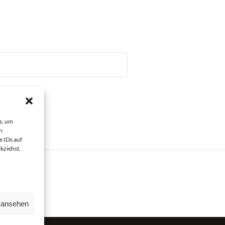
s, um
n
e IDs auf
kziehst,
n ansehen