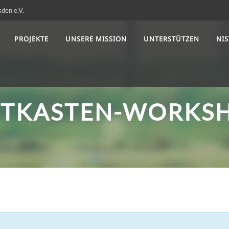
sden e.V.
PROJEKTE
UNSERE MISSION
UNTERSTÜTZEN
NI
STKASTEN-WORKS