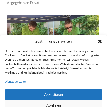
Abgegeben an Privat
Zustimmung verwalten
Um dir ein optimales Erlebnis zu bieten, verwenden wir Technologien wie
Cookies, um Geräteinformationen zu speichern und/oder darauf zuzugreifen.
Wenn du diesen Technologien zustimmst, können wir Daten wie das
Surfverhalten oder eindeutige IDs auf dieser Website verarbeiten. Wenn du
deine Zustimmung nicht erteilst oder zurückziehst, können bestimmte
Merkmale und Funktionen beeinträchtigt werden.
NK 23/06/14 – HOFFEST PODEMUS
Dienste verwalten
HOFFEST PODEMUS
Veranstaltungs-Nistkasten
Akzeptieren
Datum: 23.06.2023
Abgegeben an Privat
Ablehnen