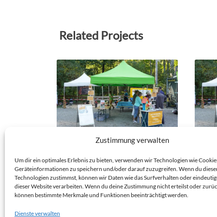
Related Projects
Zustimmung verwalten
NK 24/09/41 – WALDFEST AM
NK 2
KONZERTGARTEN WEISSER H
KONZ
Um dir ein optimales Erlebnis zu bieten, verwenden wir Technologien wie Cookie
IRSCH
IRSC
Geräteinformationen zu speichern und/oder darauf zuzugreifen. Wenn du diese
DRESDEN-WEISSER-HIRSCH
DRESDE
Technologien zustimmst, können wir Daten wie das Surfverhalten oder eindeutig
dieser Website verarbeiten. Wenn du deine Zustimmung nicht erteilst oder zurüc
Veranstaltungs-Nistkasten
Verans
können bestimmte Merkmale und Funktionen beeinträchtigt werden.
Datum: 21.09.2024
Datum:
Dienste verwalten