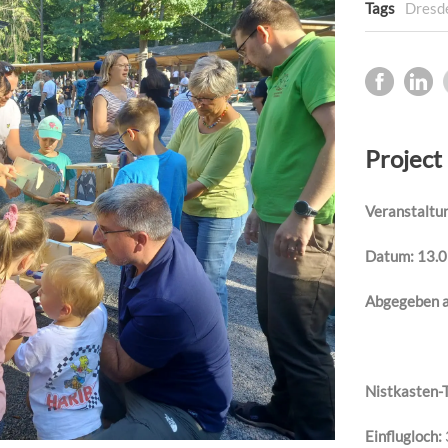
Tags
Dresd
Project
Veranstaltu
Datum: 13.
Abgegeben a
Nistkasten-
Einflugloch: