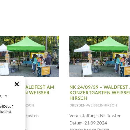
4/09/40 – WALDFEST AM
NK 24/09/39 – WALDFEST
ERTGARTEN WEISSER H
KONZERTGARTEN WEISSER 
s, um
H
IRSCH
n
N-WEISSER-HIRSCH
DRESDEN-WEISSER-HIRSCH
e IDs auf
kziehst,
taltungs-Nistkasten
Veranstaltungs-Nistkasten
 21.09.2024
Datum: 21.09.2024