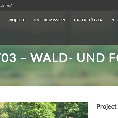
sden e.V.
PROJEKTE
UNSERE MISSION
UNTERSTÜTZEN
NI
/03 – WALD- UND 
Project 