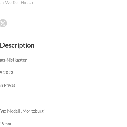
en-Weißer-Hirsch
 Description
ngs-Nistkasten
09.2023
n Privat
Typ:
Modell „Moritzburg“
35mm