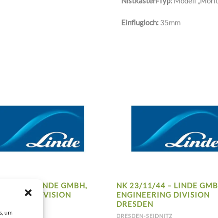
Nistkasten-Typ:
Modell „Morit
Einflugloch:
35mm
/11/45 – LINDE GMBH,
NK 23/11/44 – LINDE GMB
NEERING DIVISION
ENGINEERING DIVISION
DEN
DRESDEN
s, um
N-SEIDNITZ
DRESDEN-SEIDNITZ