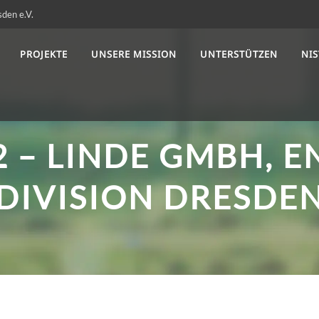
sden e.V.
PROJEKTE
UNSERE MISSION
UNTERSTÜTZEN
NI
2 – LINDE GMBH, 
DIVISION DRESDE