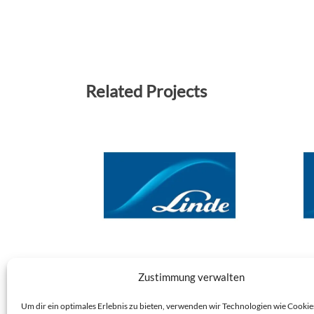
Related Projects
NK 23/11/46 – LINDE GMBH,
NK 23
Zustimmung verwalten
ENGINEERING DIVISION
ENGI
DRESDEN
DRES
Um dir ein optimales Erlebnis zu bieten, verwenden wir Technologien wie Cookie
DRESDEN-SEIDNITZ
DRESDE