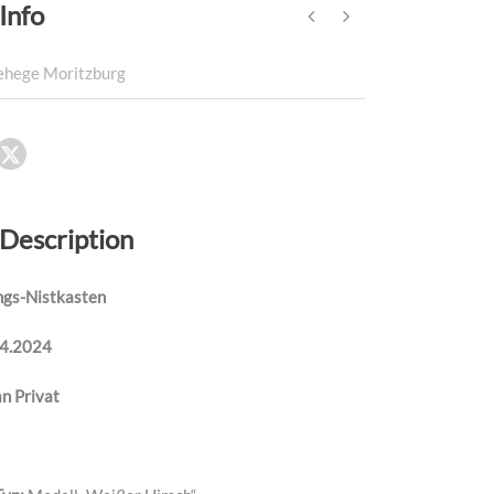
Info
ehege Moritzburg
 Description
ngs-Nistkasten
04.2024
n Privat