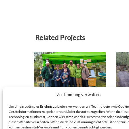
Related Projects
Zustimmung verwalten
NK 25/04/35 – OSTERFEST IM
NK 24
Um dir ein optimales Erlebnis zu bieten, verwenden wir Technologien wie Cookie
WILDGEHEGE MORITZBURG
IM W
Geräteinformationen zu speichern und/oder darauf zuzugreifen. Wenn du diese
WILDGEHEGE MORITZBURG
WILDG
Technologien zustimmst, können wir Daten wie das Surfverhalten oder eindeutig
dieser Website verarbeiten. Wenn du deine Zustimmung nicht erteilst oder zurüc
Veranstaltungs-Nistkasten
Verans
können bestimmte Merkmale und Funktionen beeinträchtigt werden.