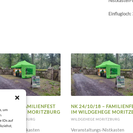
Nistkasten-
Einflugloch:
/10/19 – FAMILIENFEST
NK 24/10/18 – FAMILIENF
s, um
ILDGEHEGE MORITZBURG
IM WILDGEHEGE MORITZ
n
EHEGE MORITZBURG
WILDGEHEGE MORITZBURG
e IDs auf
kziehst,
taltungs-Nistkasten
Veranstaltungs-Nistkasten