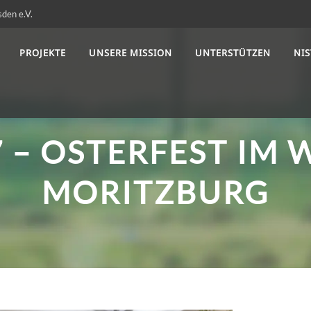
sden e.V.
PROJEKTE
UNSERE MISSION
UNTERSTÜTZEN
NI
7 – OSTERFEST IM
MORITZBURG