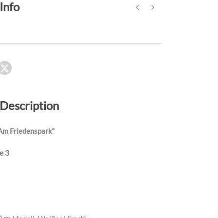
Info
 Description
m Friedenspark“
e 3