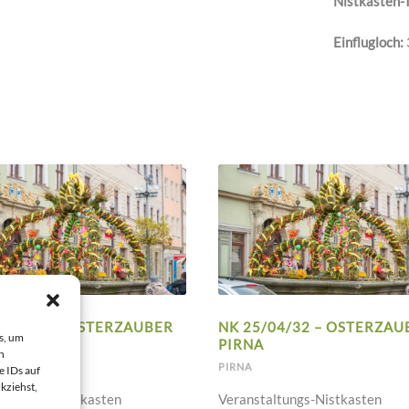
Nistkasten-
Einflugloch:
5/04/33 – OSTERZAUBER
NK 25/04/32 – OSTERZAU
s, um
A
PIRNA
n
PIRNA
e IDs auf
kziehst,
taltungs-Nistkasten
Veranstaltungs-Nistkasten