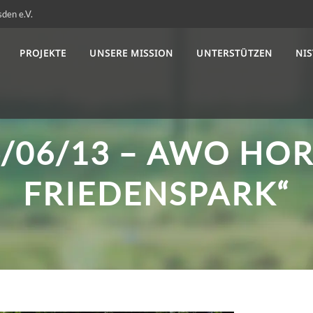
sden e.V.
PROJEKTE
UNSERE MISSION
UNTERSTÜTZEN
NI
4/06/13 – AWO HOR
FRIEDENSPARK“