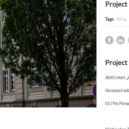
Project 
Tags
Pirna
Project
AWO Hort „A
Nicolaistraß
01796 Pirna