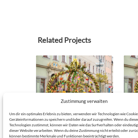
Related Projects
Zustimmung verwalten
NK 25/04/34 – OSTERZAUBER
NK 2
Um dir ein optimales Erlebnis zu bieten, verwenden wir Technologien wie Cookie
PIRNA
PIRN
Geräteinformationen zu speichern und/oder darauf zuzugreifen. Wenn du diese
PIRNA
PIRNA
Technologien zustimmst, können wir Daten wie das Surfverhalten oder eindeutig
dieser Website verarbeiten. Wenn du deine Zustimmung nicht erteilst oder zurüc
Veranstaltungs-Nistkasten
Verans
können bestimmte Merkmale und Funktionen beeinträchtigt werden.