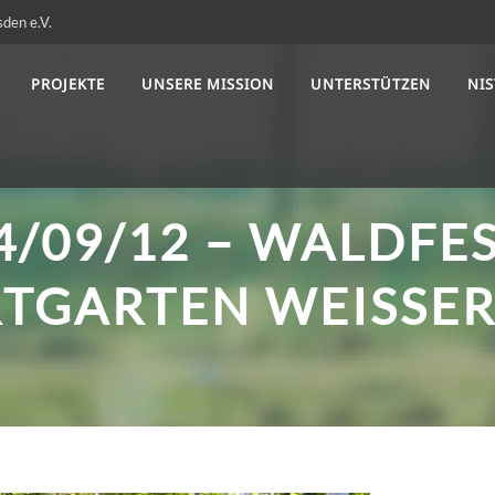
sden e.V.
PROJEKTE
UNSERE MISSION
UNTERSTÜTZEN
NI
4/09/12 – WALDFE
TGARTEN WEISSER 