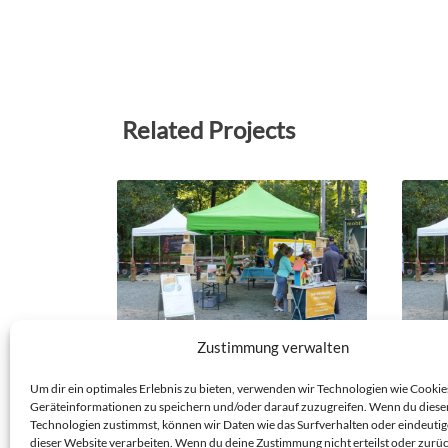
Related Projects
Zustimmung verwalten
NK 24/09/41 – WALDFEST AM
NK 2
KONZERTGARTEN WEISSER H
KONZ
Um dir ein optimales Erlebnis zu bieten, verwenden wir Technologien wie Cookie
IRSCH
IRSC
Geräteinformationen zu speichern und/oder darauf zuzugreifen. Wenn du diese
DRESDEN-WEISSER-HIRSCH
DRESDE
Technologien zustimmst, können wir Daten wie das Surfverhalten oder eindeutig
dieser Website verarbeiten. Wenn du deine Zustimmung nicht erteilst oder zurüc