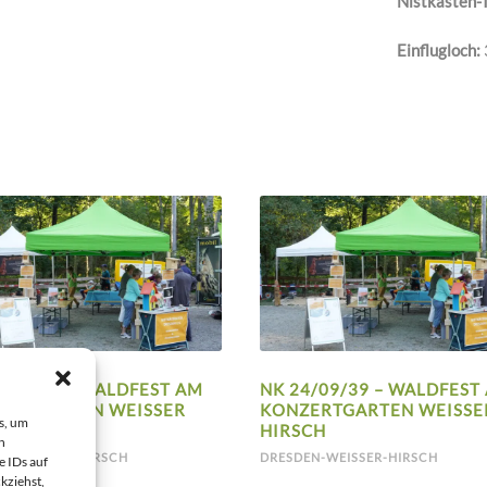
Nistkasten-
Einflugloch:
4/09/40 – WALDFEST AM
NK 24/09/39 – WALDFEST
ERTGARTEN WEISSER H
KONZERTGARTEN WEISSER 
s, um
H
IRSCH
n
N-WEISSER-HIRSCH
DRESDEN-WEISSER-HIRSCH
e IDs auf
kziehst,