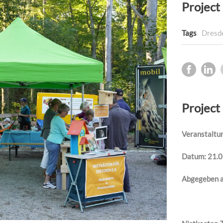
Project 
Tags
Dresd
Project
Veranstaltu
Datum: 21.
Abgegeben a