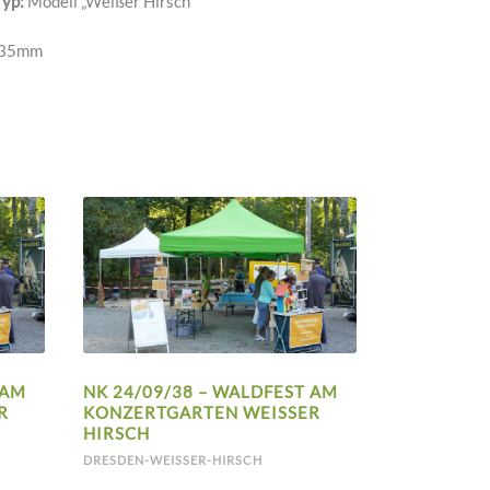
Typ:
Modell „Weißer Hirsch“
35mm
 AM
NK 24/09/38 – WALDFEST AM
H
KONZERTGARTEN WEISSER H
IRSCH
DRESDEN-WEISSER-HIRSCH