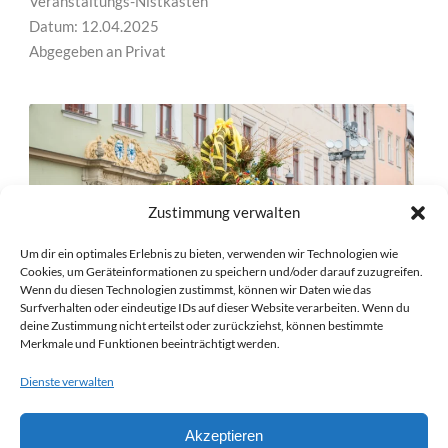
Veranstaltungs-Nistkasten
Datum: 12.04.2025
Abgegeben an Privat
Zustimmung verwalten
Um dir ein optimales Erlebnis zu bieten, verwenden wir Technologien wie
Cookies, um Geräteinformationen zu speichern und/oder darauf zuzugreifen.
Wenn du diesen Technologien zustimmst, können wir Daten wie das
Surfverhalten oder eindeutige IDs auf dieser Website verarbeiten. Wenn du
deine Zustimmung nicht erteilst oder zurückziehst, können bestimmte
Merkmale und Funktionen beeinträchtigt werden.
NK 25/04/31 – OSTERZAUBER PIRNA
Dienste verwalten
PIRNA
Veranstaltungs-Nistkasten
Akzeptieren
Datum: 12.04.2025