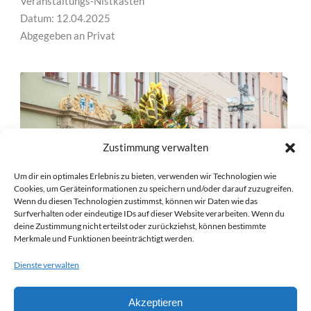
Veranstaltungs-Nistkasten
Datum: 12.04.2025
Abgegeben an Privat
Zustimmung verwalten
Um dir ein optimales Erlebnis zu bieten, verwenden wir Technologien wie
Cookies, um Geräteinformationen zu speichern und/oder darauf zuzugreifen.
Wenn du diesen Technologien zustimmst, können wir Daten wie das
Surfverhalten oder eindeutige IDs auf dieser Website verarbeiten. Wenn du
deine Zustimmung nicht erteilst oder zurückziehst, können bestimmte
Merkmale und Funktionen beeinträchtigt werden.
NK 25/04/31 – OSTERZAUBER PIRNA
Dienste verwalten
PIRNA
Veranstaltungs-Nistkasten
Akzeptieren
Datum: 12.04.2025