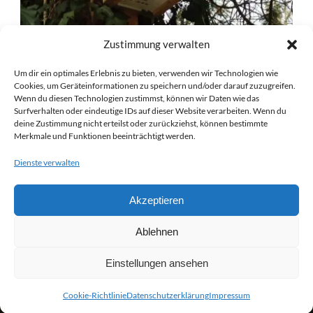
Zustimmung verwalten
Um dir ein optimales Erlebnis zu bieten, verwenden wir Technologien wie
Cookies, um Geräteinformationen zu speichern und/oder darauf zuzugreifen.
DER HERBST: DER BESTE ZEITPUNKT
Wenn du diesen Technologien zustimmst, können wir Daten wie das
Surfverhalten oder eindeutige IDs auf dieser Website verarbeiten. Wenn du
FÜR DAS AUFHÄNGEN NEUER
deine Zustimmung nicht erteilst oder zurückziehst, können bestimmte
NISTKÄSTEN
Merkmale und Funktionen beeinträchtigt werden.
19 Sep. 2023
Dienste verwalten
Einladende Nistkästen sind ein entscheidender Faktor für
den Erhalt unserer einheimischen Vogelarten. Sie bieten
Akzeptieren
Vögeln einen sicheren Ort zum Brüten und schützen...
Ablehnen
READ MORE
Einstellungen ansehen
Copyright 2021 - 2024 Nistkästen für Dresden e. V.
Cookie-Richtlinie
Datenschutzerklärung
Impressum