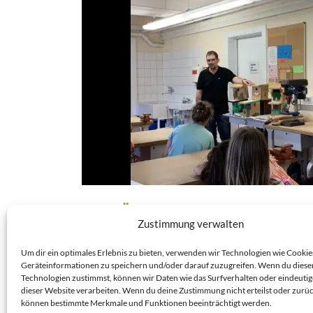
VORLÄUFIGE BEENDIGUNG UNS
Zustimmung verwalten
SPATZENNEST – NATURPÄDAGO
KITAS
Um dir ein optimales Erlebnis zu bieten, verwenden wir Technologien wie Cookie
Geräteinformationen zu speichern und/oder darauf zuzugreifen. Wenn du diese
04 Aug. 2024
Technologien zustimmst, können wir Daten wie das Surfverhalten oder eindeutig
dieser Website verarbeiten. Wenn du deine Zustimmung nicht erteilst oder zurüc
Liebe Unterstützerinnen und Unterstützer, mit e
können bestimmte Merkmale und Funktionen beeinträchtigt werden.
lachenden Auge verkünden wir die vorläufige Been