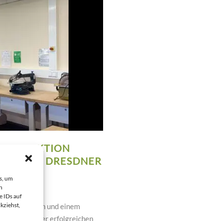
ERER AKTION
GIK FÜR DRESDNER
s, um
n
e IDs auf
kziehst,
inem weinenden und einem
digung unserer erfolgreichen