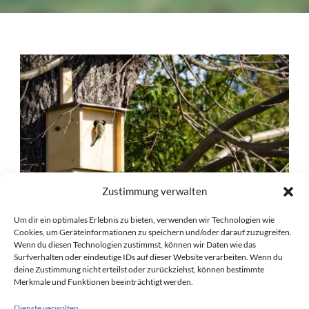
Zustimmung verwalten
Um dir ein optimales Erlebnis zu bieten, verwenden wir Technologien wie
Cookies, um Geräteinformationen zu speichern und/oder darauf zuzugreifen.
Wenn du diesen Technologien zustimmst, können wir Daten wie das
Surfverhalten oder eindeutige IDs auf dieser Website verarbeiten. Wenn du
deine Zustimmung nicht erteilst oder zurückziehst, können bestimmte
ERSTE MIETER ZIEHEN EIN
Merkmale und Funktionen beeinträchtigt werden.
11 Apr. 2021
Dienste verwalten