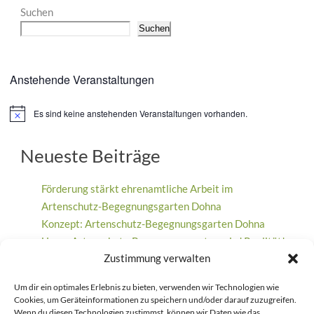
Suchen
Suchen
Anstehende Veranstaltungen
Es sind keine anstehenden Veranstaltungen vorhanden.
Hinweis
Neueste Beiträge
Förderung stärkt ehrenamtliche Arbeit im
Artenschutz-Begegnungsgarten Dohna
Konzept: Artenschutz-Begegnungsgarten Dohna
Unser Artenschutz-Begegnungsgarten wird Realität!
Zustimmung verwalten
Ein Meilenstein für den Artenschutz: 500. Nistkasten
beim Waldfest gebaut
Um dir ein optimales Erlebnis zu bieten, verwenden wir Technologien wie
Wohnungsgenossenschaft Aufbau Dresden feiert 70-
Cookies, um Geräteinformationen zu speichern und/oder darauf zuzugreifen.
jähriges Jubiläum und unterstützt Artenschutz und
Wenn du diesen Technologien zustimmst, können wir Daten wie das