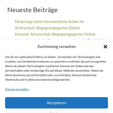
Neueste Beiträge
Förderung stärkt ehrenamtliche Arbeit im
Artenschutz-Begegnungsgarten Dohna
Konzept: Artenschutz-Begegnungsgarten Dohna
Unser Artenschutz-Begegnungsgarten wird Realität!
Zustimmung verwalten
Ein Meilenstein für den Artenschutz: 500. Nistkasten
beim Waldfest gebaut
Um dir ein optimales Erlebnis zu bieten, verwenden wir Technologien wie
Wohnungsgenossenschaft Aufbau Dresden feiert 70-
Cookies, um Geräteinformationen zu speichern und/oder darauf zuzugreifen.
jähriges Jubiläum und unterstützt Artenschutz und
Wenn du diesen Technologien zustimmst, können wir Daten wie das
Surfverhalten oder eindeutige IDs auf dieser Website verarbeiten. Wenn du
Bildungsarbeit
deine Zustimmung nicht erteilst oder zurückziehst, können bestimmte
Merkmale und Funktionen beeinträchtigt werden.
Dienste verwalten
Neueste Kommentare
Akzeptieren
Jan-Eric Dreßler
zu
Eigenheim sucht Vogelfamilie