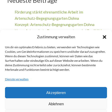
Neueste Beiträge
Förderung stärkt ehrenamtliche Arbeit im
Artenschutz-Begegnungsgarten Dohna
Konzept: Artenschutz-Begegnungsgarten Dohna
Unser Artenschutz-Begegnungsgarten wird Realität!
Zustimmung verwalten
Ein Meilenstein für den Artenschutz: 500. Nistkasten
beim Waldfest gebaut
Um dir ein optimales Erlebnis zu bieten, verwenden wir Technologien wie
Wohnungsgenossenschaft Aufbau Dresden feiert 70-
Cookies, um Geräteinformationen zu speichern und/oder darauf zuzugreifen.
jähriges Jubiläum und unterstützt Artenschutz und
Wenn du diesen Technologien zustimmst, können wir Daten wie das
Surfverhalten oder eindeutige IDs auf dieser Website verarbeiten. Wenn du
Bildungsarbeit
deine Zustimmung nicht erteilst oder zurückziehst, können bestimmte
Merkmale und Funktionen beeinträchtigt werden.
Dienste verwalten
Neueste Kommentare
Akzeptieren
Jan-Eric Dreßler
zu
Eigenheim sucht Vogelfamilie
Martin
zu
Eigenheim sucht Vogelfamilie
Ablehnen