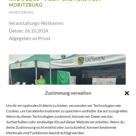
MORITZBURG
MORITZBURG
Veranstaltungs-Nistkasten
Datum: 26.10.2024
Abgegeben an Privat
Zustimmung verwalten
Um dir ein optimales Erlebnis zu bieten, verwenden wir Technologien wie
Cookies, um Geräteinformationen zu speichern und/oder darauf zuzugreifen.
Wenn du diesen Technologien zustimmst, können wir Daten wie das
Surfverhalten oder eindeutige IDs auf dieser Website verarbeiten. Wenn du
deine Zustimmung nicht erteilst oder zurückziehst, können bestimmte
NK 24/10/32 – FISCH- UND FORSTFEST
Merkmale und Funktionen beeinträchtigt werden.