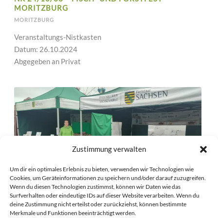
MORITZBURG
MORITZBURG
Veranstaltungs-Nistkasten
Datum: 26.10.2024
Abgegeben an Privat
Zustimmung verwalten
Um dir ein optimales Erlebnis zu bieten, verwenden wir Technologien wie
Cookies, um Geräteinformationen zu speichern und/oder darauf zuzugreifen.
Wenn du diesen Technologien zustimmst, können wir Daten wie das
Surfverhalten oder eindeutige IDs auf dieser Website verarbeiten. Wenn du
deine Zustimmung nicht erteilst oder zurückziehst, können bestimmte
NK 24/10/32 – FISCH- UND FORSTFEST
Merkmale und Funktionen beeinträchtigt werden.