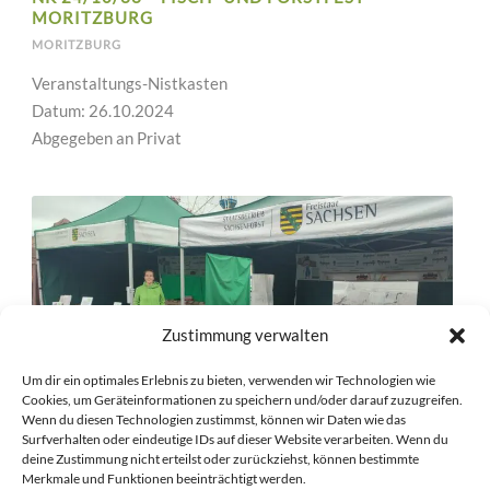
MORITZBURG
MORITZBURG
Veranstaltungs-Nistkasten
Datum: 26.10.2024
Abgegeben an Privat
Zustimmung verwalten
Um dir ein optimales Erlebnis zu bieten, verwenden wir Technologien wie
Cookies, um Geräteinformationen zu speichern und/oder darauf zuzugreifen.
Wenn du diesen Technologien zustimmst, können wir Daten wie das
Surfverhalten oder eindeutige IDs auf dieser Website verarbeiten. Wenn du
deine Zustimmung nicht erteilst oder zurückziehst, können bestimmte
NK 24/10/32 – FISCH- UND FORSTFEST
Merkmale und Funktionen beeinträchtigt werden.