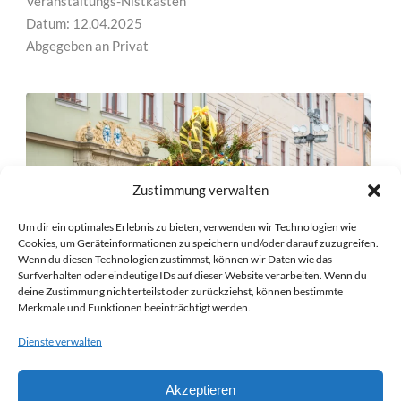
Veranstaltungs-Nistkasten
Datum: 12.04.2025
Abgegeben an Privat
Zustimmung verwalten
Um dir ein optimales Erlebnis zu bieten, verwenden wir Technologien wie
Cookies, um Geräteinformationen zu speichern und/oder darauf zuzugreifen.
Wenn du diesen Technologien zustimmst, können wir Daten wie das
Surfverhalten oder eindeutige IDs auf dieser Website verarbeiten. Wenn du
deine Zustimmung nicht erteilst oder zurückziehst, können bestimmte
Merkmale und Funktionen beeinträchtigt werden.
NK 25/04/31 – OSTERZAUBER PIRNA
Dienste verwalten
PIRNA
Veranstaltungs-Nistkasten
Akzeptieren
Datum: 12.04.2025