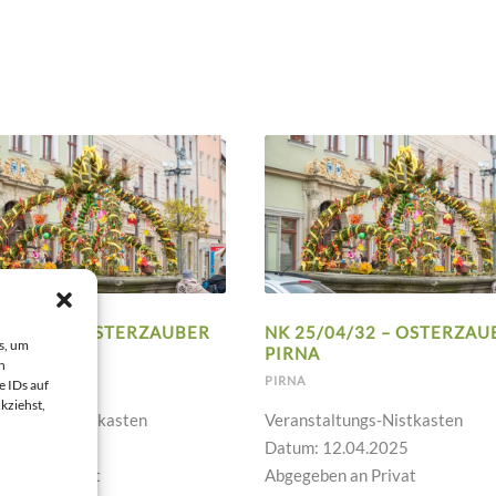
5/04/33 – OSTERZAUBER
NK 25/04/32 – OSTERZAU
s, um
A
PIRNA
n
PIRNA
e IDs auf
kziehst,
taltungs-Nistkasten
Veranstaltungs-Nistkasten
 12.04.2025
Datum: 12.04.2025
ben an Privat
Abgegeben an Privat