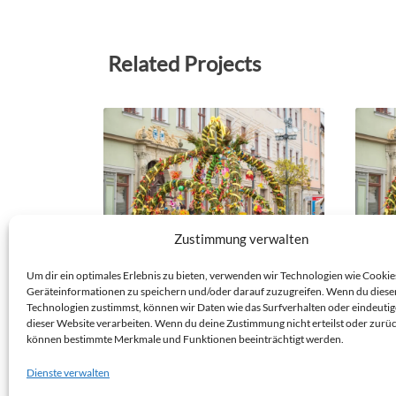
Related Projects
Zustimmung verwalten
NK 25/04/34 – OSTERZAUBER
NK 2
Um dir ein optimales Erlebnis zu bieten, verwenden wir Technologien wie Cookie
PIRNA
PIRN
Geräteinformationen zu speichern und/oder darauf zuzugreifen. Wenn du diese
PIRNA
PIRNA
Technologien zustimmst, können wir Daten wie das Surfverhalten oder eindeutig
dieser Website verarbeiten. Wenn du deine Zustimmung nicht erteilst oder zurüc
Veranstaltungs-Nistkasten
Verans
können bestimmte Merkmale und Funktionen beeinträchtigt werden.
Datum: 12.04.2025
Datum:
Dienste verwalten
Abgegeben an Privat
Abgege