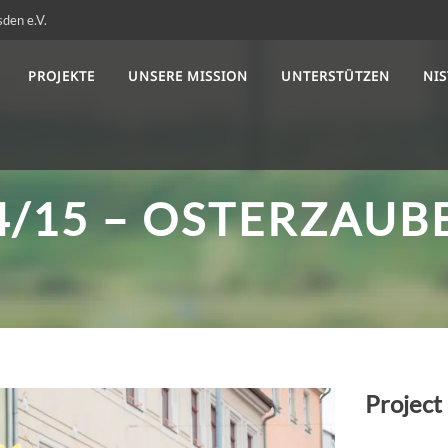
sden e.V.
PROJEKTE
UNSERE MISSION
UNTERSTÜTZEN
NI
4/15 – OSTERZAUB
Project 